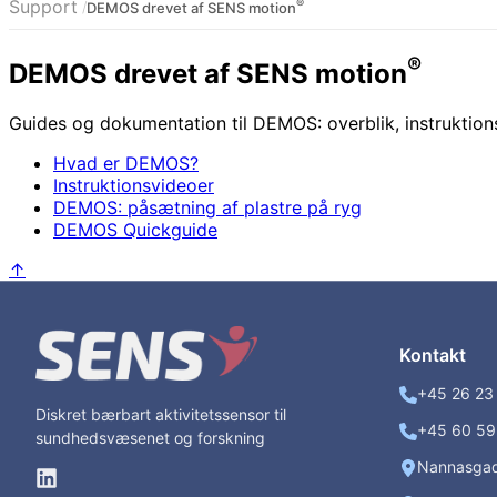
Support
®
DEMOS drevet af SENS motion
®
DEMOS drevet af SENS motion
Guides og dokumentation til DEMOS: overblik, instruktion
Hvad er DEMOS?
Instruktionsvideoer
DEMOS: påsætning af plastre på ryg
DEMOS Quickguide
↑
Kontakt
+45 26 23 
Diskret bærbart aktivitetssensor til
+45 60 59 
sundhedsvæsenet og forskning
Nannasga