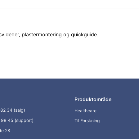
svideoer, plastermontering og quickguide.
Produktområde
82 34 (salg)
Healthcare
98 45 (support)
Til Forskning
de 28