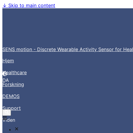
↓
Skip to main content
SENS motion - Discrete Wearable Activity Sensor for Hea
Hjem
Healthcare
DA
Forskning
DEMOS
Support
Viden