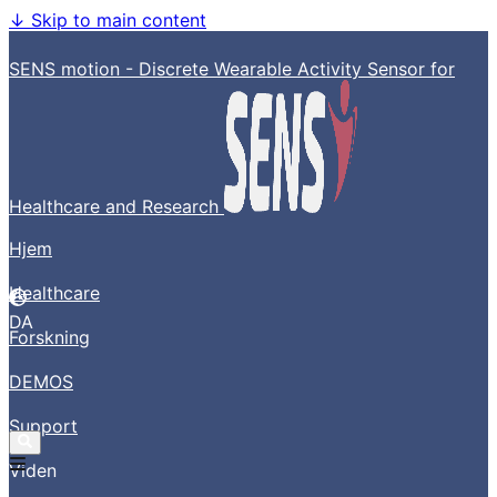
↓
Skip to main content
SENS motion - Discrete Wearable Activity Sensor for
Healthcare and Research
Hjem
Healthcare
DA
Forskning
DEMOS
Support
Viden