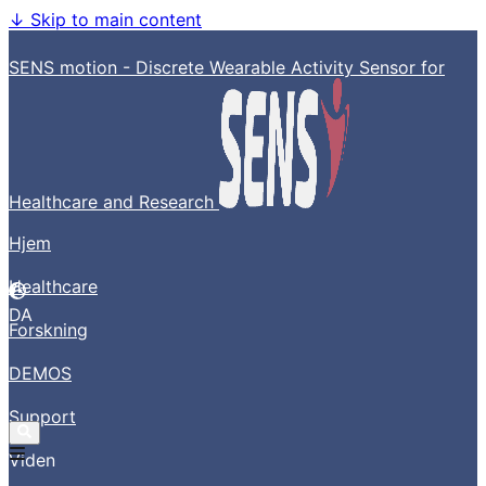
↓
Skip to main content
SENS motion - Discrete Wearable Activity Sensor for
Healthcare and Research
Hjem
Healthcare
DA
Forskning
DEMOS
Support
Viden